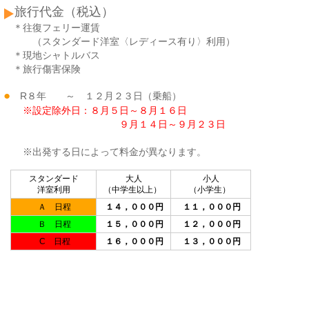
旅行代金（税込）
＊往復フェリー運賃
（スタンダード洋室〈レディース有り〉利用）
＊現地シャトルバス
＊旅行傷害保険
●
R８年 ～ １２月２３日（乗船）
※設定除外日：８月５日～８月１６日
９月１４日～９月２３日
※出発する日によって料金が異なります。
スタンダード
大人
小人
洋室利用
（中学生以上）
（小学生）
Ａ 日程
１４，０００円
１１，０００円
Ｂ 日程
１５，０００円
１２，０００円
C 日程
１６，０００円
１３，０００円